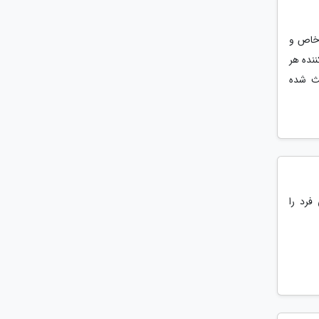
 خاص و
ننده هر
عث شده
فرد را