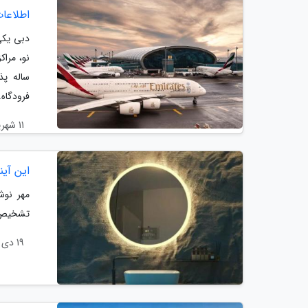
اطلاعات
دبی یکی
نو، مراک
ساله پذ
فرودگاه..
11 شهریور 1403
این آی
مهر نوش
تشخیص م
19 دی 1402