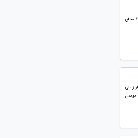
 شهریورماه در کاخ گلستان
ر زیبای
 دیدنی