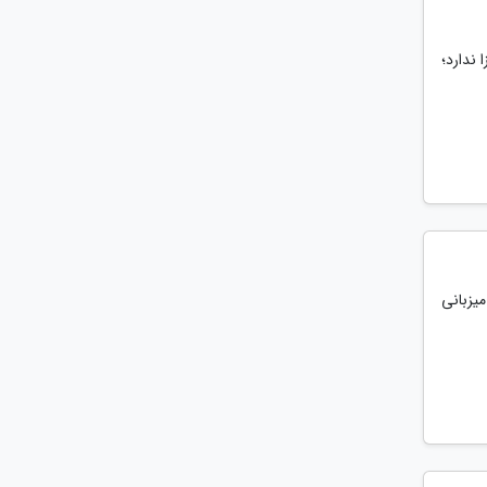
 ندارد؛
ردا 27 شهریور ماه به میزبانی