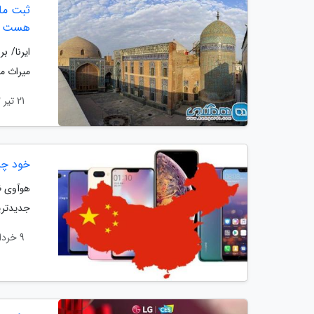
هست
میراث م
21 تیر 1402
خود چی
هوآوی ظا
جدیدتری
9 خرداد 1402