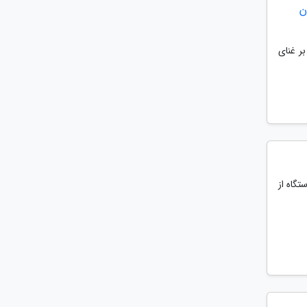
ن
شاهدی بر غنای
تگاه از