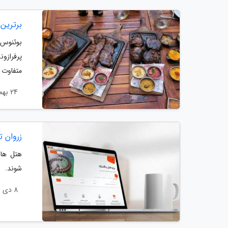
برترین 
بوئنوس آ
پرفرازو
متفاوت ب
24 بهمن 1403
زروان ت
هتل ها 
شوند.
8 دی 1403