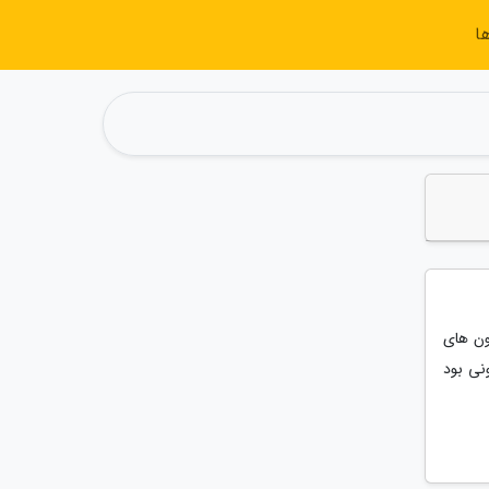
ا
میون های
ونی بود