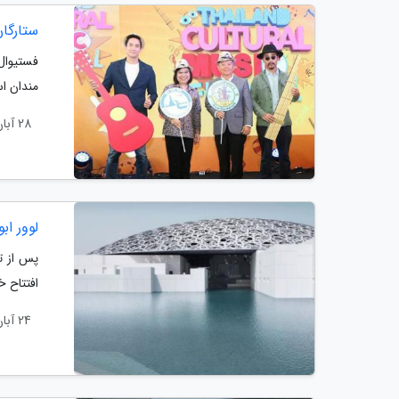
ستارگان
فستیوال 
مندان ا
28 آبان 1403
لوور اب
افتتاح 
24 آبان 1403