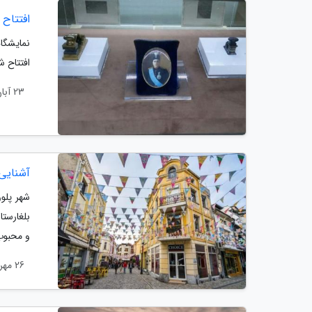
افتتاح
افتتاح ش
23 آبان 1403
آشنایی ب
شهر پلوو
بلغارستا
و محبوب 
26 مهر 1403