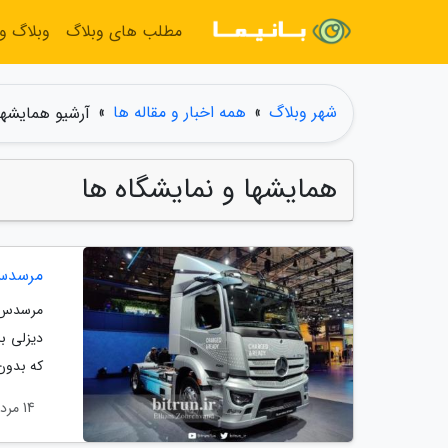
مطلب های وبلاگ
وبلاگ و
شهر وبلاگ
»
همه اخبار و مقاله ها
»
آرشیو همایشها
همایشها و نمایشگاه ها
مرسدس بنز eActros معرفی شد ، یک س
دیزلی با
که بدون 
14 مرداد 1404