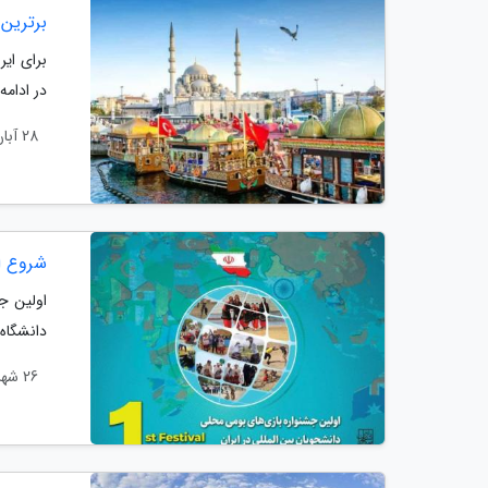
برترین 
برای ایر
در ادامه
28 آبان 1402
شروع ا
دانشگاه 
26 شهریور 1402