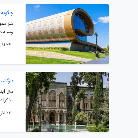
چگونه 
هنر همو
وسیله د
24 آذر 1403
بازگشت
سال آین
مذاکرات 
22 آذر 1403