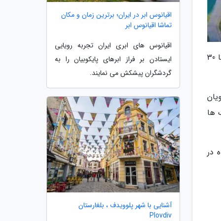
اقیانوس ابر در ایران؛ برترین زمان و مکان
تماشا اقیانوس ابر
اقیانوس های ابری ایران تجربه رویایی
به گزارش گروه ورزشی خبرنگاران، اولین جشنواره بازی های بومی- محلی دانشجویان بین المللی از فردا 27 شهریور ماه تا 30
ایستادن بر فراز ابرهای پایکوبیان را به
گردشگران پیشکش می نمایند.
یان
 ها
 در
آشنایی با شهر پلوویدف ، بلغارستان
Plovdiv