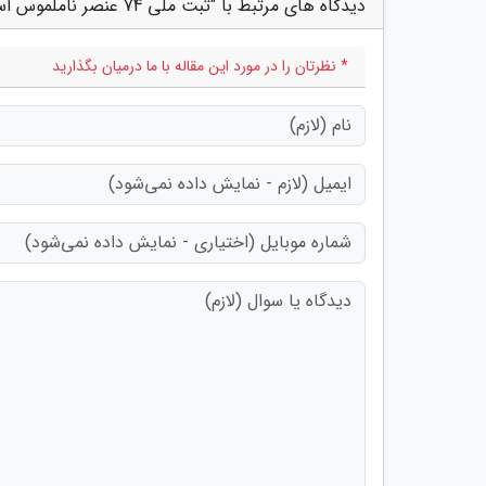
دیدگاه های مرتبط با "ثبت ملی 74 عنصر ناملموس استان اردبیل شاهدی بر غنای میراث معنوی استان هست"
* نظرتان را در مورد این مقاله با ما درمیان بگذارید