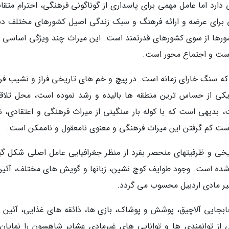
رد اما عامل مهمی برای پاسداری از گوناگونی فرهنگی، احترام متقاب
رای عرضه و ارائه فرهنگ و سبک زندگی اصیل کشورهای مختلف دنی
رها از سوی کشورهای قدرتمند است. این میراث چند ویژگی اساسی دا
 است و اجتماع محور است.
که سنگ خارای زمانه است. در پیچ و خم های تاریخی فراز و نشیب فرا
یکی از حساس ترین منطقه ها بالیده و رشد نموده است، محل تلاق
بدیهی است که با کوله بار سنگینی از میراث فرهنگی و اعتقادی، ش
دست کم گرفتن این میراث فرهنگی و معنوی نامعقول و ناممکن است.
ریخی و ظرفیتهای منحصر بفرد از منظر جغرافیایی عامل اصلی شکل گی
 شده است. وجود طوایف کوچ نشین، زبانها و گویش های مختلف، آئین
یر مادی اردبیل محسوب می گردد.
ابجایی آلاچیق، پوشش و پوشاک، بازی ها، ذائقه های غذایی، آئین 
 از توانمندی ها و توانایی های غیرمادی عشایر شاهسون را نمایان