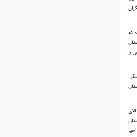
ران
 که
ستان
 را
نگی
تان
لای
تان
حیا