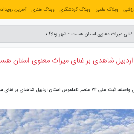
رزشی
وبلاگ علمی
وبلاگ گردشگری
وبلاگ هنری
آخرین رویداده
به گزارش شهر وبلاگ، ایرنا/ براساس آخرین خبرهای واصله، ثبت ملی 74 عنصر ناملموس استان اردبیل شاهدی بر غ