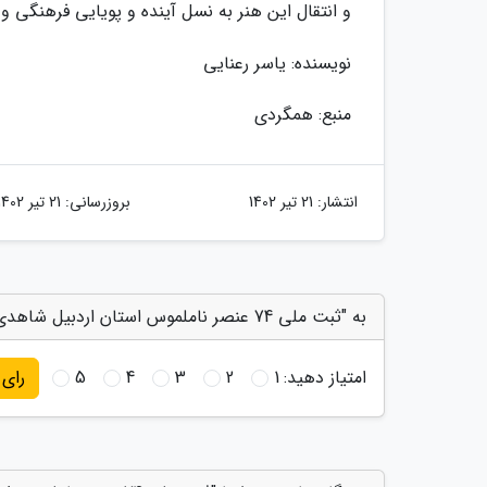
و انتقال این هنر به نسل آینده و پویایی فرهنگی و
نویسنده: یاسر رعنایی
منبع: همگردی
انتشار:
21 تیر 1402
بروزرسانی:
21 تیر 1402
به "ثبت ملی 74 عنصر ناملموس استان اردبیل شاهدی بر غنای میراث معنوی استان هست" امتیاز دهید
امتیاز دهید:
1
2
3
4
5
رای