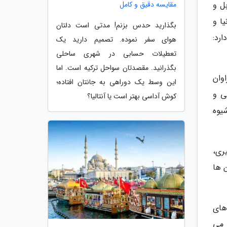
مقایسه دقیق و کامل
ل و
ا و
بگذارید حدس بزنم! مدتی است دلتان
رد:
هوای سفر نموده. تصمیم دارید یک
تعطیلات حسابی در شهری ساحلی
بگذرانید. مقصدتان سواحل ترکیه است. اما
وان
این وسط یک دوراهی به جانتان افتاده؛
ی و
کوش آداسی بهتر است یا آنتالیا؟
یوه
ری،
 ها
های
 می