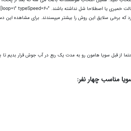
ا اصطلاحا شل نداشته باشند. loop=1″ typeSpeed=60″]
رد که برخی سلایق این روش را بیشتر میپسندند. برای مشاهده این دست
ا از قبل سویا هامون رو به مدت یک ربع در آب جوش قرار بدیم تا ب
سویا مناسب چهار نفر: