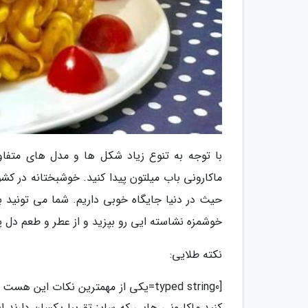
با توجه به تنوع زیاد شکل ها و مدل های متفاو
ماکارونی باب میلتون پیدا کنید. خوشبختانه در کشو
حیث در دنیا جایگاه خوبی داریم. شما می تونید به
خوشمزه نشاسته ایی رو بپزید و از عطر و طعم دل پ
نکته طلایی:
[typed string0=یکی از مهمترین نکات ا
کنید ماکارونی هایی که سایز تقریبا یکسان دارند