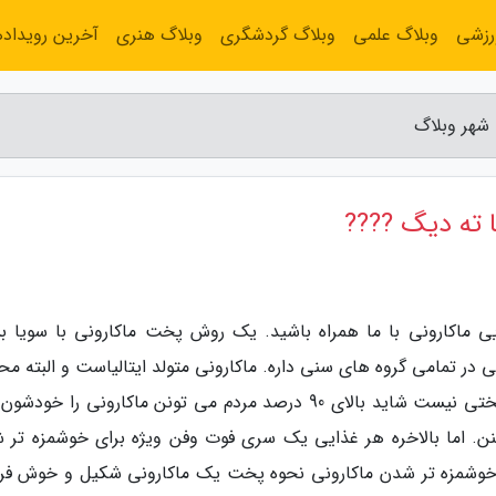
رزشی
وبلاگ علمی
وبلاگ گردشگری
وبلاگ هنری
آخرین رویداده
 شهر وبلاگ
ا ته دیگ ????
ی ماکارونی با ما همراه باشید. یک روش پخت ماکارونی با سویا بس
یی در تمامی گروه های سنی داره. ماکارونی متولد ایتالیاست و البته م
کل دنیا. حتما می دونید که پختن ماکارونی کار سختی نیست شاید بالای 90 درصد مردم می تونن ماکارونی را خو
. اما بالاخره هر غذایی یک سری فوت وفن ویژه برای خوشمزه تر 
ای خوشمزه تر شدن ماکارونی نحوه پخت یک ماکارونی شکیل و خوش فرم