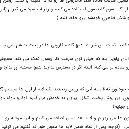
سس بی نظیر، ساده و البته خوش بوی ما به همین سرعت آماده شد، ماکارونی ها رو که 15 دقیقه ب
 نکته سوم کلیدیمون استفاده می کنیم و زیر آب سرد می گیریم (این 
و شکل ظاهری خودشون رو حفظ کنند.)
ه کنید. تحت این شرایط هیچ گاه ماکارونی ها در پخت به هم نمی چسب
مزایای پلوپز اینه که خیلی توی سرعت کار بهمون کمک می کنه، همچنین
ساده تر می کنه. البته اگر در دسترس ندارید هیچ مسئله ای نداره و
ه خودتون ته قابلمه ایی که روغن ریختید یک لایه از اون ها بچینیم (ک
 توی این روش پخت، شکل زیبایی به خودش می گیره. اونارو دونه دونه
ی چینیم)
اون ها می ریزیم و لایه بعد سس اضافه می کنیم و این مرحله رو تا 
س… (توجه: پس از تمام شدن لایه ها همون طور که گفتیم می تونید ب