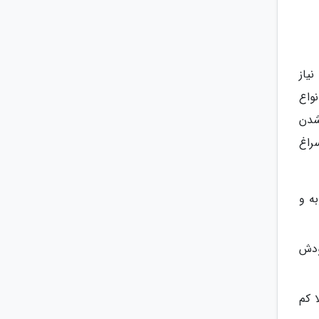
یاز
واع
شدن
راغ
ه و
ودش
 کم