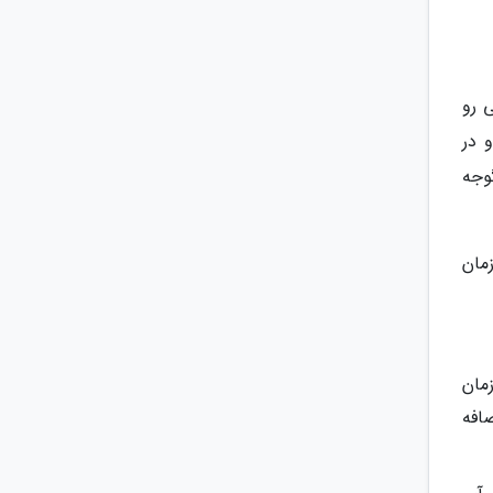
 رو
 در
وجه
مان
زمان
افه