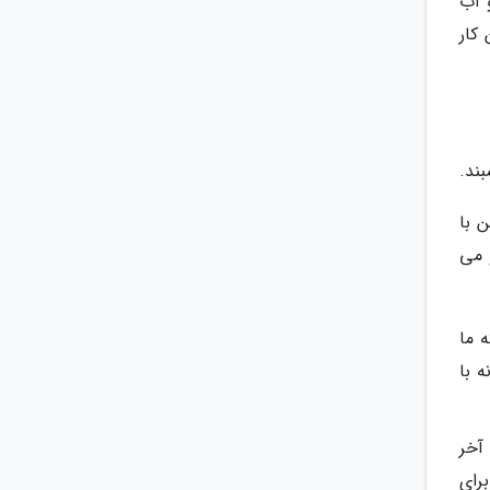
ا نمک، روغن و آب
کار
ند.
 با
 می
ه ما
 با
آخر
رای