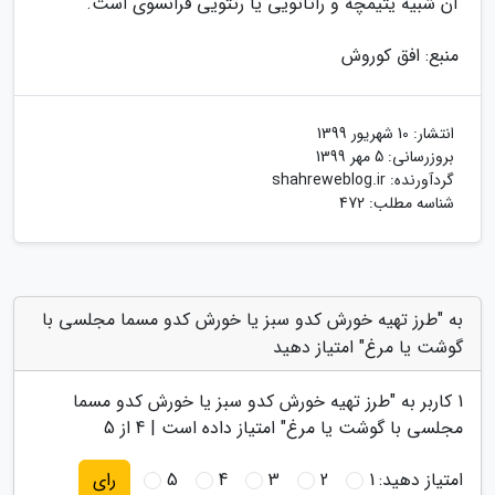
آن شبیه یتیمچه و راتاتویی یا رتتویی فرانسوی است.
منبع: افق کوروش
انتشار:
10 شهریور 1399
بروزرسانی:
5 مهر 1399
گردآورنده:
shahreweblog.ir
شناسه مطلب: 472
به "طرز تهیه خورش کدو سبز یا خورش کدو مسما مجلسی با
گوشت یا مرغ" امتیاز دهید
1
کاربر به "
طرز تهیه خورش کدو سبز یا خورش کدو مسما
مجلسی با گوشت یا مرغ
" امتیاز داده است |
4
از 5
امتیاز دهید:
1
2
3
4
5
رای