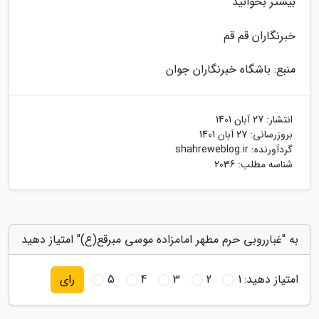
بیشتر بخوانید
خبرنگاران قم قم
منبع: باشگاه خبرنگاران جوان
انتشار:
27 آبان 1401
بروزرسانی:
27 آبان 1401
گردآورنده:
shahreweblog.ir
شناسه مطلب: 2036
به "غبارروبی حرم مطهر امامزاده موسی مبرقع(ع)" امتیاز دهید
امتیاز دهید:
1
2
3
4
5
رای