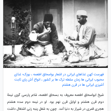
فهرست کهن غذاهای ایرانی در اشعار بواسحاق اطعمه ، بورَک؛ غذای
محبوب ایرانی ها زمان سلطه ترک ها بر کشور ، انواع آش پای ثابت
آشپزی ایرانی ها در قرن هشتم
شیخ ابواسحاق اطعمه معروف به بسحاق اطعمه، شاعر پارسی گوی نیمهٔ
دوم قرن هشتم و اوایل قرن نهم بود. او در نیمه دوم سده هشتم
هجری قمری در شیراز به دنیا آمد. چون به شغل پنبه زنی اشتغال داشت