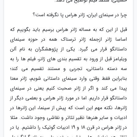
حسینی، منتقد فیلم توضیح می دهد.
چرا در سینمای ایران، ژانر هراس پا نگرفته است؟
قبل از این که به مساله ژانر هراس برسیم باید بگوییم که
اساسا ژانر ازجمله ژانر ترسناک همه در حوزه سینمای
داستانگو قرار می گیرد. یکی از پژوهشگران به نام آلن
ویلیامز قبل از ورود به تقسیم بندی های ژانر، فیلم ها را به
سه دسته داستانی، تجربی و مستند تقسیم می کند؛
بنابراین فقط وقتی وارد سینمای داستانی شویم، ژانر معنا
پیدا می کند و اگر از ژانر صحبت کنیم یعنی در سینمای
داستانگو قرار داریم. اما در مورد ژانر هراس و بعضی دیگر از
ژانرها، نکته مهم این است که پیش از سینما، این ژانرها در
ادبیات و سایر هنرها نظیر تئاتر و نقاشی وجود داشت. مثلا
در ژانر هراس در قرن 18 و 19 ادبیات گوتیک را داشتیم. یا در