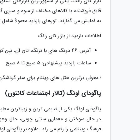
بازار کای رانگ، یکی از مشهورترین بازارهای شنا
قایق فروشنده با کالاهای مختلف از میوه و سبزی گر
به نمایش می گذارند. تورهای بازدید معمولاً شامل 
اطلاعات بازدید از بازار کای رانگ
آدرس: 46 دونگ های با ترنگ، تان آن، نین کیو، کان تو
ساعات بازدید پیشنهادی: 5 صبح تا 8 صبح
: معرفی برترین هتل های ویتنام برای سفر گردشگر
پاگودای اونگ (تالار اجتماعات کانتون)
پاگودای اونگ یکی از قدیمی ترین و زیباترین معاب
در حال سوختن و معماری سنتی چوبی، حال وهوایی 
فرهنگ ویتنامی را رقم می زند. علاوه بر پاگودای اونگ، از 10 پاگودای معروف ویتنام نیز ت