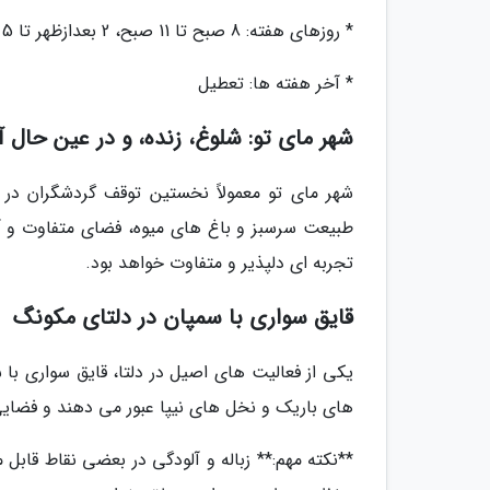
* روزهای هفته: 8 صبح تا 11 صبح، 2 بعدازظهر تا 5 بعدازظهر
* آخر هفته ها: تعطیل
شهر مای تو: شلوغ، زنده، و در عین حال آر
شهر مای تو معمولاً نخستین توقف گردشگران در 
طبیعت سرسبز و باغ های میوه، فضای متفاوت و آر
تجربه ای دلپذیر و متفاوت خواهد بود.
قایق سواری با سمپان در دلتای مکونگ
یکی از فعالیت های اصیل در دلتا، قایق سواری با
های باریک و نخل های نیپا عبور می دهند و فضایی 
**نکته مهم:** زباله و آلودگی در بعضی نقاط قابل 