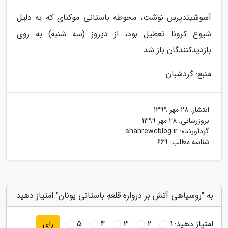
آسوشیتدپرس نوشت، محوطه باستانی موکنای که به دلیل
شیوع کرونا تعطیل بود، از دیروز (سه شنبه) به روی
بازدیدکنندگان باز شد.
منبع: گردشبان
انتشار:
28 مهر 1399
بروزرسانی:
28 مهر 1399
گردآورنده:
shahreweblog.ir
شناسه مطلب: 669
به "روسیاهی آتش بر دروازه قلعهِ باستانی یونان" امتیاز دهید
امتیاز دهید:
1
2
3
4
5
رای