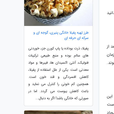
نید
طرز تهیه پفیلا خانگی پنیری، گوجه ای و
سرکه ای حرفه ای
د از
پفیلا، ذرت بوداده یا پاپ کورن جزء خوردنی
مان
های سالم بوده و منبع طبیعی ترکیبات
ند.
فنولیک، آنتی اکسیدان ها، فیبرها و مواد
معدنی است. یکی از علل استفاده از پفیلا،
کاهش افسردگی و قند خون است.
همچنین کم خونی را کنترل می نماید و
باعث کاهش یبوست می گردد. اما در
 این
صورتی که خانگی باشد! اگر به دنبال...
است
یجاد