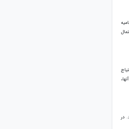
میه
تمال
یاج
نها،
 در