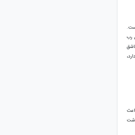
ست.
ل رب
اشق
رد،
باعث
وشت