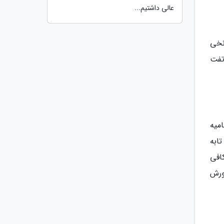
عالی داشتیم...
نخی
تفت
میه
ابه
افی
ورش