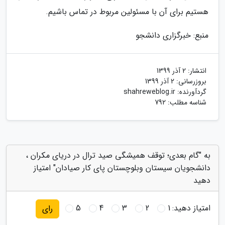
هستیم برای آن با مسئولین مربوط در تماس باشیم.
منبع: خبرگزاری دانشجو
انتشار:
2 آذر 1399
بروزرسانی:
2 آذر 1399
گردآورنده:
shahreweblog.ir
شناسه مطلب: 792
به "گام بعدی؛ توقف همیشگی صید ترال در دریای مکران ،
دانشجویان سیستان وبلوچستان پای کار صیادان" امتیاز
دهید
امتیاز دهید:
1
2
3
4
5
رای