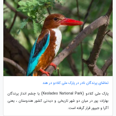
تماشای پرندگان نادر در پارک ملی کلادو در هند
پارک ملی کلادو (Keoladeo National Park) یا چشم انداز پرندگان
بهارات پور در میان دو شهر تاریخی و دیدنی کشور هندوستان ، یعنی
آگرا و جیپور قرار گرفته است.