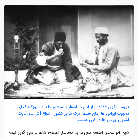
فهرست کهن غذاهای ایرانی در اشعار بواسحاق اطعمه ، بورَک؛ غذای
محبوب ایرانی ها زمان سلطه ترک ها بر کشور ، انواع آش پای ثابت
آشپزی ایرانی ها در قرن هشتم
شیخ ابواسحاق اطعمه معروف به بسحاق اطعمه، شاعر پارسی گوی نیمهٔ