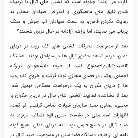
غارت می زنند؟ چگونه است که کشتی های ترال با نزدیک
شدن قایق های ماهیگیری و اعتراض صیادان محلی به
رعایت نکردن قانون، به سمت صیادان آب جوش و سنگ
پرتاب می نمایند، اما بازهم آزادانه در حال دزدی هستند؟
بعد از ممنوعیت تحرکات کشتی های کف روب در دریای
عمان، مردم شاهد حضور ترال ها در سواحل بودند. هشتگ
#صید-ترال-را-ممنوع کنید از طرف دانشجویان قرارگاه
احمدی روشن در فضای مجازی قوت گرفت و خروج کف روب
ها از دریای مکران به یک درخواست همگانی تبدیل شد.
بعد از مشاهده فعالیت کشتی های ترال در دریای مکران با
محبی، معاون صید سازمان شیلات تماس گرفتیم. او گفت:
اظهارات اسماعیلی در نشست خبری قوه قضائیه مربوط به
صید ترال در خلیج فارس بود ؛ نه دریای عمان. هیچ گونه
نامه ای از طرف دستگاه قضا مبنی بر ممنوعیت صید ترال در