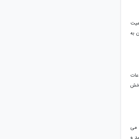
میت
 به
توان اطلاعات
بخش
 می
ید و