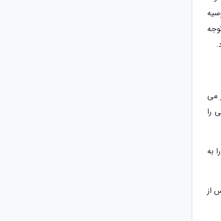
سیه
وجه
.
 می
 را
ا به
ایند تا پس از