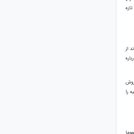
لبته این تنها انتها کار نیست، بلکه پس از 5 سال تازه
ند از
اره
روش
 را
وما