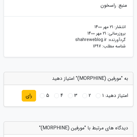
منبع: راسخون
انتشار:
21 مهر 1400
بروزرسانی:
21 مهر 1400
گردآورنده:
shahreweblog.ir
شناسه مطلب: 1697
به "مورفین (MORPHINE)" امتیاز دهید
امتیاز دهید:
1
2
3
4
5
رای
دیدگاه های مرتبط با "مورفین (MORPHINE)"