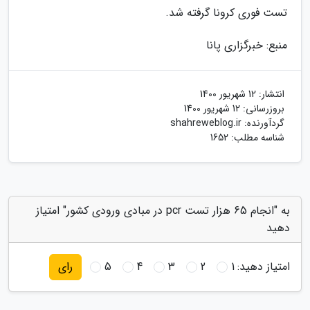
تست فوری کرونا گرفته شد.
منبع: خبرگزاری پانا
انتشار:
12 شهریور 1400
بروزرسانی:
12 شهریور 1400
گردآورنده:
shahreweblog.ir
شناسه مطلب: 1652
به "انجام 65 هزار تست pcr در مبادی ورودی کشور" امتیاز
دهید
امتیاز دهید:
1
2
3
4
5
رای