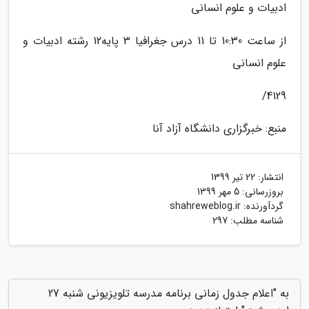
ادبیات و علوم انسانی
از ساعت 10:30 تا 11 درس جغرافیا 3 پایه12 رشته ادبیات و
علوم انسانی
4129/
منبع: خبرگزاری دانشگاه آزاد آنا
انتشار:
22 تیر 1399
بروزرسانی:
5 مهر 1399
گردآورنده:
shahreweblog.ir
شناسه مطلب: 297
به "اعلام جدول زمانی برنامه مدرسه تلویزیونی شنبه 27