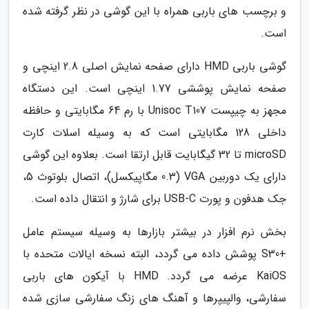
و برچسب های باربی همراه با این گوشی در نظر گرفته شده
است.
گوشی باربی HMD دارای صفحه نمایش اصلی 2.8 اینچی و
صفحه نمایش پوششی 1.77 اینچی است. این دستگاه
مجهز به چیپست Unisoc T107 با رم 64 مگابایتی و حافظه
داخلی 128 مگابایتی است که به وسیله اسلات کارت
microSD تا 32 گیگابایت قابل ارتقا است. بعلاوه این گوشی
دارای یک دوربین VGA (0.3 مگاپیکسل)، اتصال بلوتوث 5،
جک هدفون و پورت USB-C برای شارژ و انتقال داده است.
بخش نرم افزار در بیشتر بازارها به وسیله سیستم عامل
+S30 پوشش داده می گردد، البته نسخه ایالات متحده با
KaiOS عرضه می گردد. HMD با آیکون های باربی
سفارشی، والپیپرها و آهنگ های زنگ سفارشی سازی شده