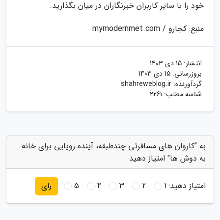
خود را با سایر کاربران خبرنگاران در میان بگذارید.
منبع: کجارو / mymodernmet.com
انتشار:
15 دی 1403
بروزرسانی:
15 دی 1403
گردآورنده:
shahreweblog.ir
شناسه مطلب: 2261
به "کاروان های مسافرتی چندطبقه، آینده رویایی برای خانه
به دوش ها" امتیاز دهید
امتیاز دهید:
1
2
3
4
5
رای