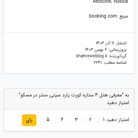
Moscow, Russia
منبع: booking.com
انتشار:
11 آذر 1403
بروزرسانی:
6 بهمن 1403
گردآورنده:
shahreweblog.ir
شناسه مطلب: 2241
به "معرفی هتل 4 ستاره کورت یارد سیتی سنتر در مسکو"
امتیاز دهید
امتیاز دهید:
1
2
3
4
5
رای