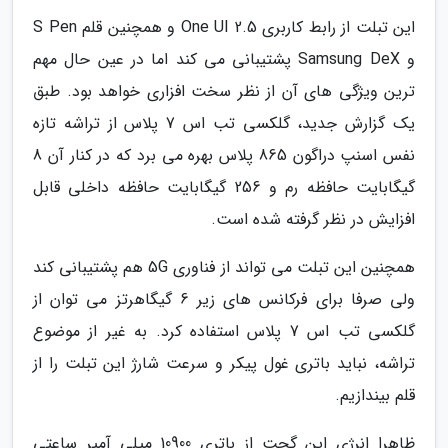
این تبلت از رابط کاربری One UI 2.5 و همچنین قلم S Pen
و Samsung DeX پشتیبانی می کند اما در عین حال مهم
ترین ویژگی های آن از نظر سخت افزاری خواهد بود. طبق
یک گزارش جدید، گلکسی تب اس 7 پلاس از تراشه تازه
نفس اسنپ دراگون 865 پلاس بهره می برد که در کنار آن 8
گیگابایت حافظه رم و 256 گیگابایت حافظه داخلی قابل
افزایش در نظر گرفته شده است.
همچنین این تبلت می تواند از فناوری 5G هم پشتیبانی کند
ولی صرفا برای فرکانس های زیر 6 گیگاهرتز می توان از
گلکسی تب اس 7 پلاس استفاده کرد. به غیر از موضوع
تراشه، نباید باتری غول پیکر و سرعت شارژ این تبلت را از
قلم بیندازیم.
ظاهرا انرژی این گجت از باتری 10900 میلی آمپر ساعتی