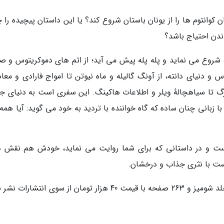
کوانتوم ها را از یونان باستان شروع کند؟ یا این داستان پیچیده را 
ندن احتیاج باشد؟
ش، شروع می نماید و پله پله پیش می آید؛ از اتم های دموکریتوس و ص
و دنیای دانته، از آونگ گالیله و ماه نیوتن تا امواج فارادی و معاد
گ تا سیاهچالهٔ ویلر و اطلاعات هاکینگ. این سفری است به دنیای ج
با زبانی چنان ساده که گاه خواننده با تردید به خود می گوید: آیا هم
 است و در داستانی که برای شما روایت می نماید، خودش هم نقش دا
است با نثری جذاب و درخشان.
چاپ نخست کتاب واقعیت ناپیدا در قطع وزیری، جلد شومیز و 263 صفحه با قیمت 40 هزار تومان از سوی انتشار