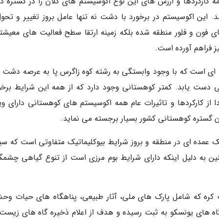
مه کارکردها و ارزش های این نوع اکوسیستم های کلان را در گستره 
 این اکوسیستم در برخورد با دشت نه تنها عامل بروز تغییر و تحول
ی فون و فلور منطقه شده بلکه زمینه ارتقا سطح فعالیت های معیشت
ز فراهم آورده است.
 ای است که با وجود وابستگی به رشته کوه زاگرس پا به عرصه دشت 
ی دست یابد. کمتر کوهستانی وجود دارد که از همه این شرایط برخور
 از کارکردها و تاثیرات عام همه اکوسیستم های کوهستانی دارای وی
 گستره کوهستانی کشور بسیار برجسته می نماید.
ک عمده ای در منطقه و بروز شرایط بیوکلیماتیک متفاوتی است که سی
نین به دلیل اینکه دارای شرایط بوم مرزی است از تنوع گیاهی چشمگ
ر ایران 13 ذخیره گاه زیست کره که شامل پارک های ملی، آثار طبیعی، پناهگاه های حیات 
 های یونسکو به ثبت رسیده و هدف از اعلام ذخیره گاه های زیست 