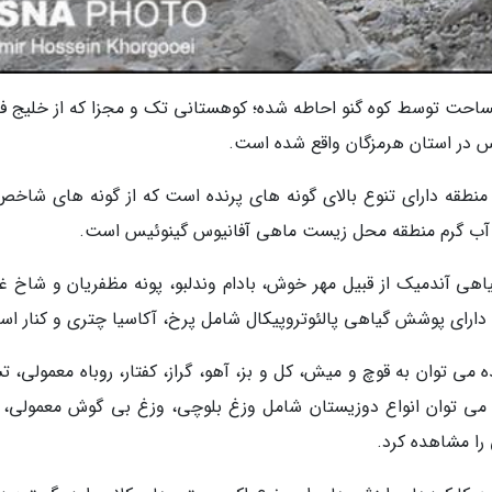
ه گنو با حدود 43 هزار هکتار مساحت توسط کوه گنو احاطه شده؛ کوهستانی تک و مجزا که از خلیج
ن منطقه دارای تنوع بالای گونه های پرنده است که از گونه های شاخص
ه آب گرم منطقه محل زیست ماهی آفانیوس گینوئیس است.
اهی آندمیک از قبیل مهر خوش، بادام وندلبو، پونه مظفریان و شاخ غز
ارای پوشش گیاهی پالئوتروپیکال شامل پرخ، آکاسیا چتری و کنار اس
ی توان به قوچ و میش، کل و بز، آهو، گراز، کفتار، روباه معمولی، ت
می توان انواع دوزیستان شامل وزغ بلوچی، وزغ بی گوش معمولی، 
 را مشاهده کرد.