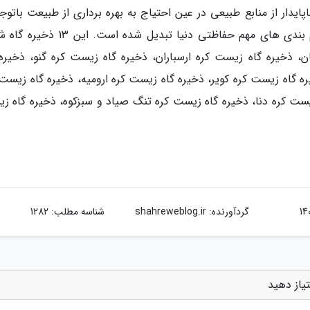
پایدار از منابع طبیعی در عین احتیاج به بهره برداری از طبیعت باتوج
رشد روز افزون جمعیت است که به یکی از تقسیم بندی های مهم حفاظتی دنیا تبدیل شده ا
 ذخیره گاه زیست کره ارسباران، ذخیره گاه زیست کره گنو، ذخیره 
ه گاه زیست کره کویر، ذخیره گاه زیست کره ارومیه، ذخیره گاه زیست 
زیست کره دنا، ذخیره گاه زیست کره تنگ صیاد و سبزکوه، ذخیره گاه ز
گردآورنده:
shahreweblog.ir
شناسه مطلب: 1282
تیاز دهید