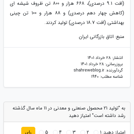
(افت 9.1 درصدی)، 668 هزار و 800 تن ظروف شیشه ای
(کاهش چهار دهم درصدی) و 88 هزار و 100 تن چینی
بهداشتی (افت 18.7 درصدی) تولید کردند.
منبع: اتاق بازرگانی ایران
انتشار:
28 خرداد 1401
بروزرسانی:
28 خرداد 1401
گردآورنده:
shahreweblog.ir
شناسه مطلب: 1940
به "تولید 21 محصول صنعتی و معدنی در 11 ماه سال گذشته
رشد داشته است" امتیاز دهید
امتیاز دهید:
1
2
3
4
5
رای