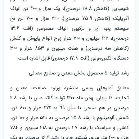
شیمیایی (کاهش 28.8 درصدی)، یک هزار و 400 تن الیاف
اکریلیک (کاهش 75.9 درصدی)، 220 هزار و 700 تن نخ
سیستم پنبه ای و ترکیبی الیاف مصنوعی (افت 13.6
درصدی)، 123 میلیون و 700 هزار زوج انواع پاپوش و کفش
(کاهش سه درصدی) و هفت میلیون و 853 هزار و 300
دستگاه الکتروموتور (افت 17.9 درصدی) قابل اشاره است.
رشد تولید 5 محصول بخش معدن و صنایع معدنی
مطابق آمارهای رسمی منتشره وزارت صنعت، معدن و
تجارت، تا پایان بهمن ماه 1400 تولید کاتد مس با رشد 2.8
درصدی در هم سنجی با سال 99 به 272 هزار و 800 تن،
شمش آلومینیوم با رشد 25.8 درصدی به 520 هزار و 100 تن،
کاشی و سرامیک با رشد 1.7 درصدی به 418 میلیون و 784
هزار و 400 متر مربع، شیشه جام با رشد 16.4 درصدی به یک