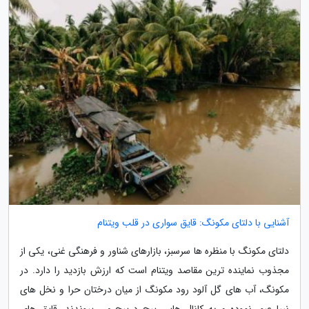
آشنایی با دلتای مکونگ: قایق سواری در قلب ویتنام
دلتای مکونگ با منظره ها سرسبز، بازارهای شناور و فرهنگی غنی، یکی از
مجذوب نماینده ترین مقاصد ویتنام است که ارزش بازدید را دارد. در
مکونگ، آب های گل آلود رود مکونگ از میان درختان حرا و نخل های
نیپا عبور نموده و به کانال هایی پیچ درپیچ می پیوندند. قایق های