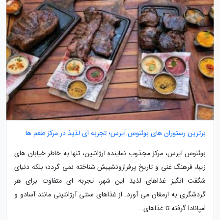
برترین رستوران های بوئنوس آیرس؛ تجربه ای لذیذ در مرکز طعم ها
بوئنوس آیرس، مرکز مجذوب نماینده آرژانتین، تنها به خاطر خیابان های
زیبا، فرهنگ غنی و تاریخ پرفرازونشیبش شناخته نمی گردد؛ بلکه دنیای
شگفت انگیز غذاهای لذیذ این شهر، تجربه ای متفاوت برای هر
گردشگری به ارمغان می آورد. از غذاهای سنتی آرژانتینی مانند آسادو و
امپانادا گرفته تا غذاهای...