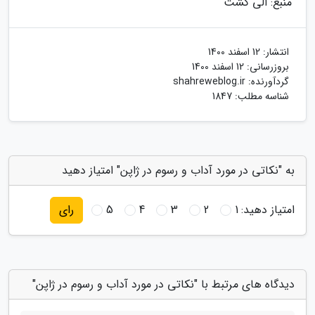
منبع: الی گشت
انتشار:
12 اسفند 1400
بروزرسانی:
12 اسفند 1400
گردآورنده:
shahreweblog.ir
شناسه مطلب: 1847
به "نکاتی در مورد آداب و رسوم در ژاپن" امتیاز دهید
امتیاز دهید:
1
2
3
4
5
رای
دیدگاه های مرتبط با "نکاتی در مورد آداب و رسوم در ژاپن"