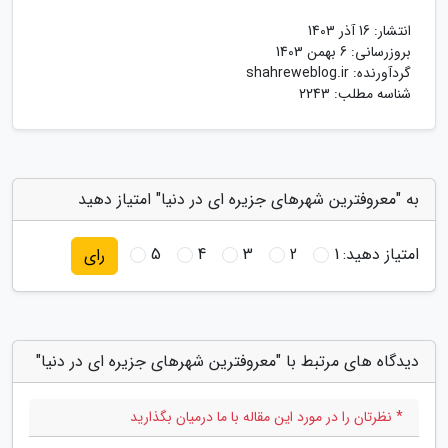
انتشار:
16 آذر 1403
بروزرسانی:
6 بهمن 1403
گردآورنده:
shahreweblog.ir
شناسه مطلب: 2243
به "معروفترین شهرهای جزیره ای در دنیا" امتیاز دهید
امتیاز دهید:
1
2
3
4
5
رای
دیدگاه های مرتبط با "معروفترین شهرهای جزیره ای در دنیا"
* نظرتان را در مورد این مقاله با ما درمیان بگذارید