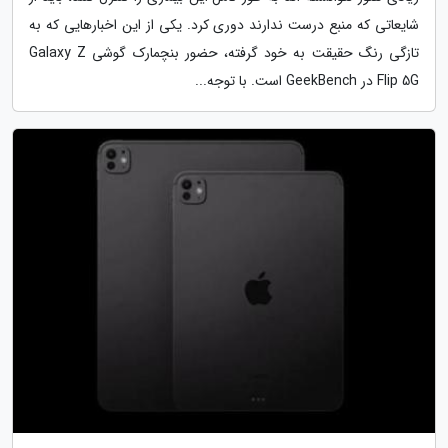
شایعاتی که منبع درست ندارند دوری کرد. یکی از این اخبارهایی که به
تازگی رنگ حقیقت به خود گرفته، حضور بنچمارک گوشی Galaxy Z
Flip 5G در GeekBench است. با توجه...