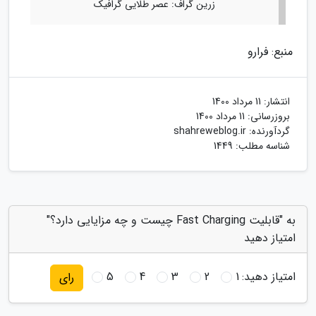
زرین گراف: عصر طلایی گرافیک
منبع: فرارو
انتشار:
11 مرداد 1400
بروزرسانی:
11 مرداد 1400
گردآورنده:
shahreweblog.ir
شناسه مطلب: 1449
به "قابلیت Fast Charging چیست و چه مزایایی دارد؟"
امتیاز دهید
امتیاز دهید:
1
2
3
4
5
رای