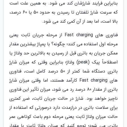
بنابراین فرایند شارژشان کند می شود. به همین علت است
که سرعت شارژ تلفنتان تا رسیدن به حدود 50 یا 60 درصد،
بالا است، اما بعد از آن کمی کند می شود.
فناوری های Fast charging از مرحله جریان ثابت یعنی
مرحله اول استفاده می کنند؛ چگونه؟ با پمپاژ بیشترین مقدار
ممکن جریان به باتری قبل از رسیدن به بالاترین حد ولتاژ یا
اصطلاحاً پیک (peak) ولتاژ؛ بنابراین وقتی که میزان شارژ
باتری دستگاه شما کمتر از 50 درصد کامل است، فناوری
های Fast charging کارآمد هستند، اما وقتی میزان شارژ
باتری از مقدار 80 درصد رد می شود، میزان تأثیر این فناوری
ناچیز خواهد بود. شارژ در حالت جریان ثابت، ضرر کمتری
برای سلامت باتری در درازمدت دارد درصورتی که استفاده از
حالت میزان ولتاژ ثابت یعنی مرحله دوم باعث کوتاهی عمر
باتری می شود؛ توجه کنید که میزان ولتاژ ثابت با مقدار