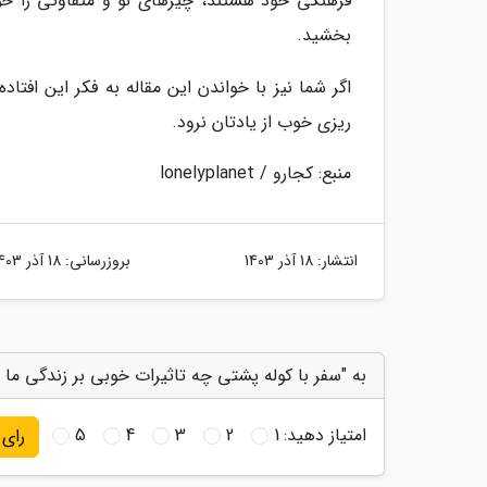
فرهنگی خود هستند، چیزهای نو و متفاوتی را خوا
بخشید.
اگر شما نیز با خواندن این مقاله به فکر این افتا
ریزی خوب از یادتان نرود.
منبع: کجارو / lonelyplanet
انتشار:
18 آذر 1403
بروزرسانی:
18 آذر 1403
به "سفر با کوله پشتی چه تاثیرات خوبی بر زندگی ما د
امتیاز دهید:
1
2
3
4
5
رای