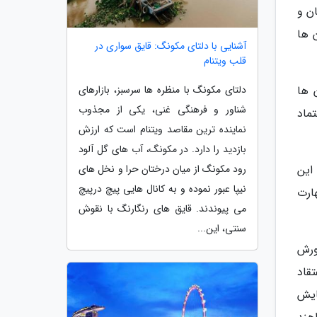
زمان و
 ها
آشنایی با دلتای مکونگ: قایق سواری در
قلب ویتنام
 ها
دلتای مکونگ با منظره ها سرسبز، بازارهای
شناور و فرهنگی غنی، یکی از مجذوب
ماد
نماینده ترین مقاصد ویتنام است که ارزش
بازدید را دارد. در مکونگ، آب های گل آلود
ه آن ها این
رود مکونگ از میان درختان حرا و نخل های
نیپا عبور نموده و به کانال هایی پیچ درپیچ
ارت
می پیوندند. قایق های رنگارنگ با نقوش
سنتی، این...
ورش
قاد
ایش