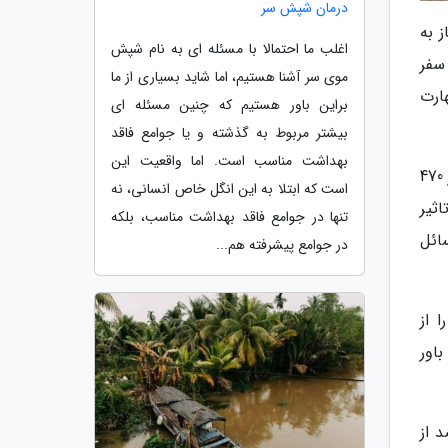
درمان شپش سر
ز به
اغلب ما احتمالا با مسئله ای به نام شپش
سفر
موی سر آشنا هستیم، اما شاید بسیاری از ما
ارت
براین باور هستیم که چنین مسئله ای
بیشتر مربوط به گذشته و یا جوامع فاقد
بهداشت مناسب است. اما واقعیت این
در مطالعه ای که نتایجش در ژورنال تراول ریسرچ (Travel research) منتشر شد، تاثیرات سفر با کوله پشتی روی بیش از 470
است که ابتلا به این انگل خاص انسانی، نه
ثیر
تنها در جوامع فاقد بهداشت مناسب، بلکه
ائل
در جوامع پیشرفته هم...
 از
اور
 ها در شناسایی و حل مسائل بیشتر شده است. 80 درصد از