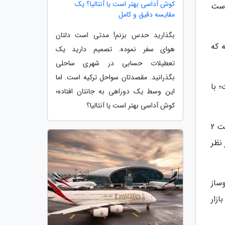
کوش آداسی بهتر است یا آنتالیا؟ یک
است
مقایسه دقیق و کامل
بگذارید حدس بزنم! مدتی است دلتان
 که
هوای سفر نموده. تصمیم دارید یک
تعطیلات حسابی در شهری ساحلی
بگذرانید. مقصدتان سواحل ترکیه است. اما
 با
این وسط یک دوراهی به جانتان افتاده؛
کوش آداسی بهتر است یا آنتالیا؟
عبدالله توکلی لاهیجانی اعلام نموده است: این پلتفرم که محصولات آن در نیمه نخست سال 1402 به بازار می آید، با مشارکت 2
از نظر
خودروساز
 دهد و بازار