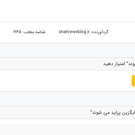
گردآورنده:
shahreweblog.ir
شناسه مطلب: 1945
د" امتیاز دهید
گزین پراید می شوند"