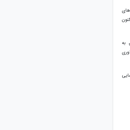
های
نون
 به
اه خودرو فراوری
ایی