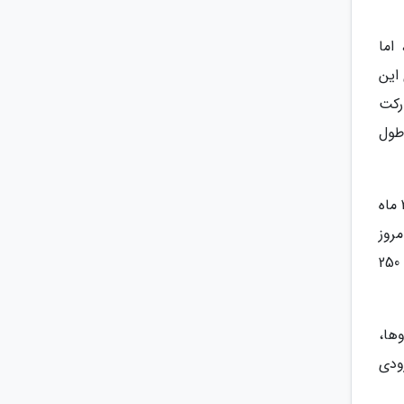
اما
این
رکت
طول
عبدالله توکلی لاریجانی، سرپرست دفتر صنایع خودروی وزارت صنعت، معدن و تجارت از افزایش عرضه خودرو به بازار در 2 ماه
ت دپو شده از اواخر سال 1400 تا به امروز
افزایش یافته و این موضوع موجب شده تعداد خودروهای دپو شده در پارکینگ خودروسازان که در زمستان پارسال حتی به 250
ها،
ودی