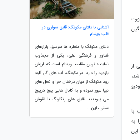
سبات صورت
آشنایی با دلتای مکونگ: قایق سواری در
نگین
قلب ویتنام
دلتای مکونگ با منظره ها سرسبز، بازارهای
شناور و فرهنگی غنی، یکی از مجذوب
نماینده ترین مقاصد ویتنام است که ارزش
 از
بازدید را دارد. در مکونگ، آب های گل آلود
شد،
رود مکونگ از میان درختان حرا و نخل های
نه 300 هزار دستگاه خودرو
نیپا عبور نموده و به کانال هایی پیچ درپیچ
می پیوندند. قایق های رنگارنگ با نقوش
سنتی، این...
اسب با
بازار را به
این