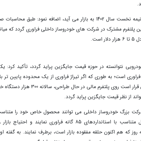
.
او با بیان اینکه محصولات این پلتفرم مشترک، تا نیمه نخست سال 1402 به بازار می آید، اضافه نمود: طبق محا
دروی مختلف روی این پلتفرم مشترک در شرکت های خودروساز داخلی فراوری گردد که میا
ودرویی نتوانسته در حوزه قیمت جایگزین پراید گردد، تأکید کرد: یکی
راوری است؛ به طوری که اگر تیراژ فراوری از یک محدوده پایین تر با
فراوری آن خودرو صرفه مالی ندارد. بر همین اساس قرار است روی پلتفرم مالی در حال طراحی، سالا
اند از نظر قیمت جایگزین پراید گردد.
أکید کرد: با طراحی این پلتفرم هر یک از 2 شرکت بزرگ خودروساز داخلی می توانند محصول خاص خود را متن
شرایط بازار با آپشن های مختلف و در عین حال متناسب با استانداردهای 85 گانه فراوری نمایند و احتیاج 
وز که هم اکنون حلقه مفقوده بازار است، برطرف نمایند. به گفته او 