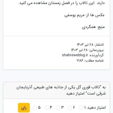
دارند. این تالاب را در فصل زمستان مشاهده می کنید.
عکس ها از: مریم یوسفی
منبع: همگردی
انتشار:
28 تیر 1403
بروزرسانی:
28 تیر 1403
گردآورنده:
shahreweblog.ir
شناسه مطلب: 2186
به "تالاب قوری گل یکی از جاذبه های طبیعی آذربایجان
شرقی است" امتیاز دهید
امتیاز دهید:
1
2
3
4
5
رای