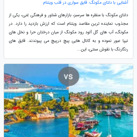
آشنایی با دلتای مکونگ: قایق سواری در قلب ویتنام
دلتای مکونگ با منظره ها سرسبز، بازارهای شناور و فرهنگی غنی، یکی از
مجذوب نماینده ترین مقاصد ویتنام است که ارزش بازدید را دارد. در
مکونگ، آب های گل آلود رود مکونگ از میان درختان حرا و نخل های
نیپا عبور نموده و به کانال هایی پیچ درپیچ می پیوندند. قایق های
رنگارنگ با نقوش سنتی، این...